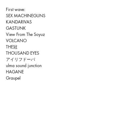
First wave:
SEX MACHINEGUNS
KANDARIVAS
GASTUNK
View From The Soyuz
VOLCANO
THE冠
THOUSAND EYES
アイリフドーパ
ulma sound junction
HAGANE
Graupel
Broken By The Scream
ASTERISM
SILVERBACK
MELT4
INVICTUS
VICTIMOFDECEPTION
兀突骨
Ethereal Sin