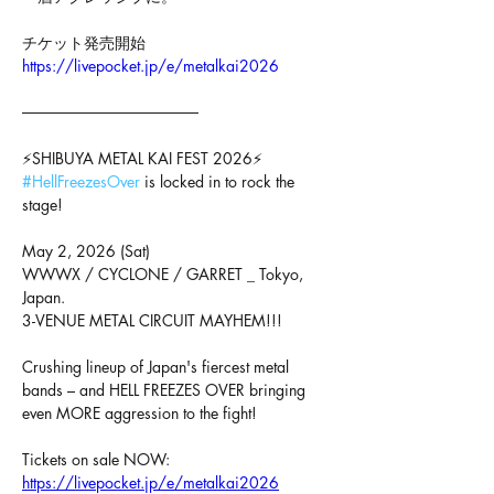
チケット発売開始
https://livepocket.jp/e/metalkai2026
────────────────
⚡SHIBUYA METAL KAI FEST 2026⚡
#HellFreezesOver
 is locked in to rock the 
stage!
May 2, 2026 (Sat)
WWWX / CYCLONE / GARRET _ Tokyo, 
Japan.
3-VENUE METAL CIRCUIT MAYHEM!!!
Crushing lineup of Japan's fiercest metal 
bands – and HELL FREEZES OVER bringing 
even MORE aggression to the fight! 
Tickets on sale NOW:
https://livepocket.jp/e/metalkai2026