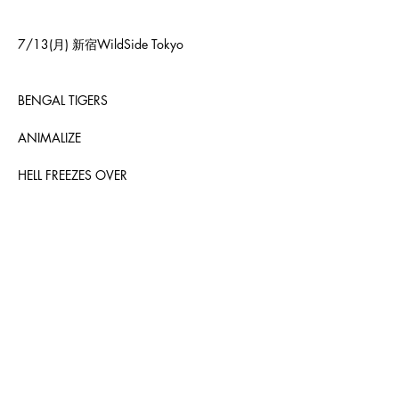
7/13(月) 新宿WildSide Tokyo
BENGAL TIGERS 
ANIMALIZE 
HELL FREEZES OVER 
OPEN 17:30 / START 18:00
 e+（イープラス）
https://eplus.jp/sf/detail/4538720001-
P0030001
<Previous
Next>