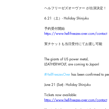
ヘルフリーゼズオーヴァー が出演決定！
6.21（土）- Holiday Shinjuku
予約受付開始
https://www.hell-freezes-over.com/contact
実チケットも当日受付にてお渡し可能
The giants of US power metal, 
LEATHERWOLF, are coming to Japan! 
#HellFreezesOver
 has been confirmed to pe
June 21 (Sat) - Holiday Shinjuku 
Tickets now available: 
https://www.hell-freezes-over.com/contact