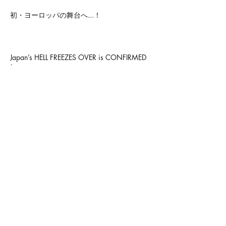
初・ヨーロッパの舞台へ...！
Japan’s HELL FREEZES OVER is CONFIRMED 
for KEEP IT TRUE 2026, Germany’s premier 
metal festival!
Our first European stage awaits...
Stay tuned.
<Previous
Next>