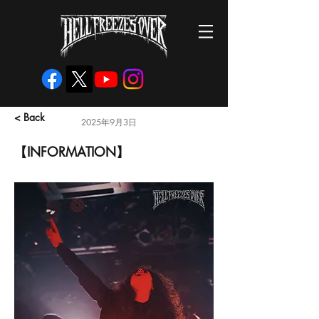
< Back
2025年9月3日
【INFORMATION】