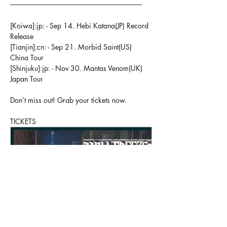
──────────────────────────
[Koiwa]:jp: - Sep 14. Hebi Katana(JP) Record 
Release
[Tianjin]:cn: - Sep 21. Morbid Saint(US) 
China Tour
[Shinjuku]:jp: - Nov 30. Mantas Venom(UK) 
Japan Tour
Don’t miss out! Grab your tickets now.
TICKETS