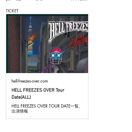
TICKET
hell-freezes-over.com
HELL FREEZES OVER Tour
Date(ALL)
HELL FREEZES OVER TOUR DATE一覧、
出演情報