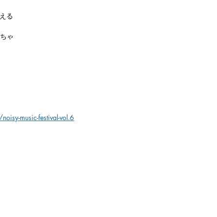
控える
ちゃ
noisy-music-festival-vol.6