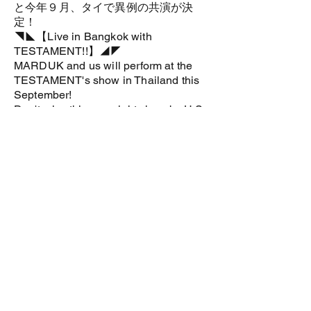
と今年９月、タイで異例の共演が決
定！
◥◣【Live in Bangkok with
TESTAMENT!!】◢◤
MARDUK and us will perform at the
TESTAMENT's show in Thailand this
September!
Don't miss this one night show by U.S.
thrash metal legends Testament and
Japan's HELL FREEZES OVER!
Tickets : :入場券:
https://www.ticketmelon.com/witchhunt
erthailand/c3b39345fe4211ed915501
117567899b
<Previous
Next>