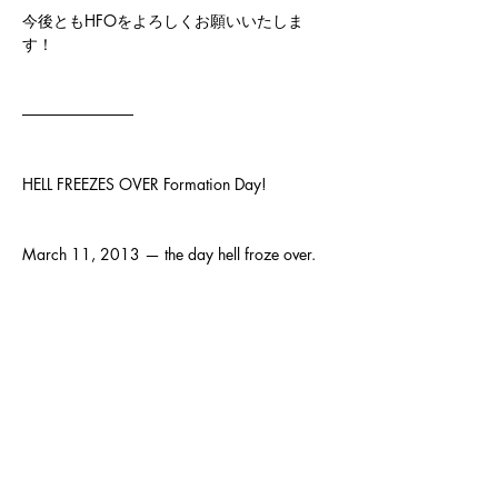
今後ともHFOをよろしくお願いいたしま
す！
──────────
HELL FREEZES OVER Formation Day!
March 11, 2013 — the day hell froze over.
And happy birthday to our guitarist Hirotomo!
In 2026, we're carving new metal history 
with unbreakable ice and unrelenting fury.
Stay frozen. Stay heavy with HFO!