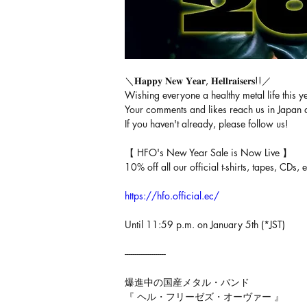
＼𝐇𝐚𝐩𝐩𝐲 𝐍𝐞𝐰 𝐘𝐞𝐚𝐫, 𝐇𝐞𝐥𝐥𝐫𝐚𝐢𝐬𝐞𝐫𝐬!!／
Wishing everyone a healthy metal life this y
Your comments and likes reach us in Japan a
If you haven't already, please follow us!
【 HFO's New Year Sale is Now Live 】
10% off all our official t-shirts, tapes, CDs, e
https://hfo.official.ec/
Until 11:59 p.m. on January 5th (*JST)
--------------------
爆進中の国産メタル・バンド
『 ヘル・フリーゼズ・オーヴァー 』