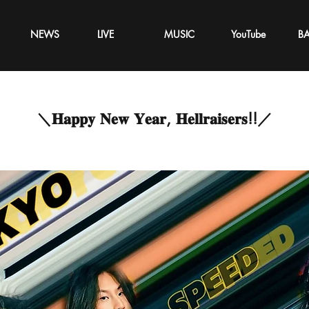
NEWS
LIVE
MUSIC
YouTube
B
＼𝐇𝐚𝐩𝐩𝐲 𝐍𝐞𝐰 𝐘𝐞𝐚𝐫, 𝐇𝐞𝐥𝐥𝐫𝐚𝐢𝐬𝐞𝐫𝐬!!／