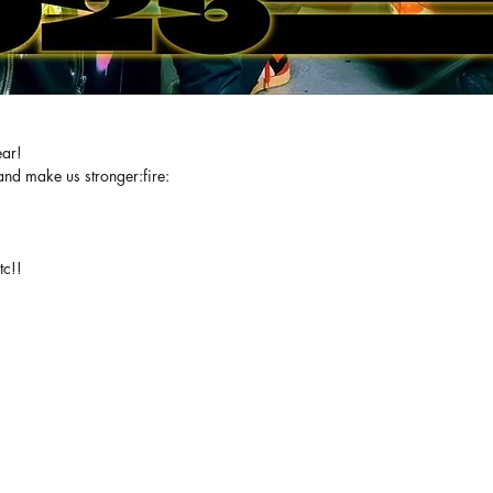
ear!
nd make us stronger:fire:
tc!!