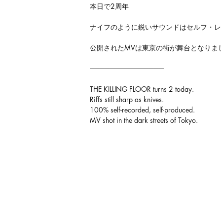
本日で2周年
ナイフのように鋭いサウンドはセルフ・レ
公開されたMVは東京の街が舞台となりま
───────────────
THE KILLING FLOOR turns 2 today. 
Riffs still sharp as knives. 
100% self-recorded, self-produced. 
MV shot in the dark streets of Tokyo.